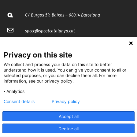
C/ Burgos 59, Baixos – 08014 Barcelona
spccc@
spcgtcatalunya.cat
935 120 481
Privacy on this site
@CGTCatalunya
We collect and process your data on this site to better
understand how it is used. You can give your consent to all or
selected purposes, or you can decline them all. For more
cgtcatalunya
information, see our privacy policy.
CGTCatalunya
Analytics
cgtcatalunya
Consent details
Privacy policy
Accept all
Desenvolupat per
Decline all