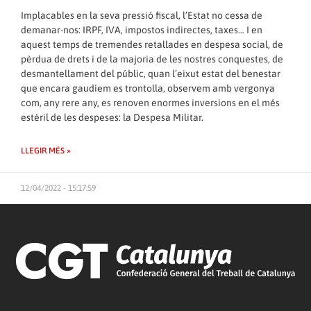
Implacables en la seva pressió fiscal, l’Estat no cessa de
demanar-nos: IRPF, IVA, impostos indirectes, taxes… I en
aquest temps de tremendes retallades en despesa social, de
pèrdua de drets i de la majoria de les nostres conquestes, de
desmantellament del públic, quan l’eixut estat del benestar
que encara gaudíem es trontolla, observem amb vergonya
com, any rere any, es renoven enormes inversions en el més
estèril de les despeses: la Despesa Militar.
LLEGIR MÉS »
12/04/2022 - 15:17:59