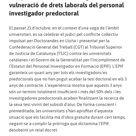
vulneració de drets laborals del personal
investigador predoctoral
El passat 21 d’octubre, en el context d’una vaga de l’àmbit
universitari, es va celebrar el judici pel conflicte col·lectiu
impulsat per Doctorandes en Lluita i presentat per la
Confederació General del Treball (CGT) al Tribunal Superior
de Justícia de Catalunya (TSJC) contra les universitats
catalanes i el Govern de la Generalitat per l’incompliment de
l’Estatut del Personal Investigador en Formació (EPIF). L’EPIF
garanteix un quart any per tots els investigadors/es
predoctorals que no han pogut acabar la tesi doctoral en els 3
anys de contracte. L’experiència mostra que aquests 3 anys
són un termini totalment insuficient i més del 50% dels i les
investigadores predoctorals acaben finalitzant la recerca de
la seva tesi vivint del subsidi d’atur. De forma conscient i
premeditada, les universitats s’han aprofitat d’aquesta
situació que els facilita mà d’obra gratuïta durant cert temps,
negant-se a complir la pròrroga que dictamina l’EPIF,
desobeint un reial decret.