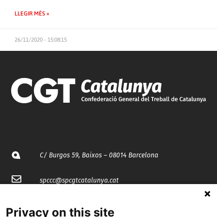
LLEGIR MÉS »
26/11/2020 - 15:08:15
C/ Burgos 59, Baixos – 08014 Barcelona
spccc@
spcgtcatalunya.cat
935 120 481
Privacy on this site