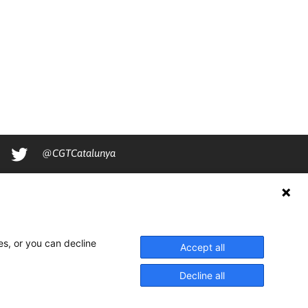
@CGTCatalunya
cgtcatalunya
CGTCatalunya
cgtcatalunya
es, or you can decline
Accept all
Decline all