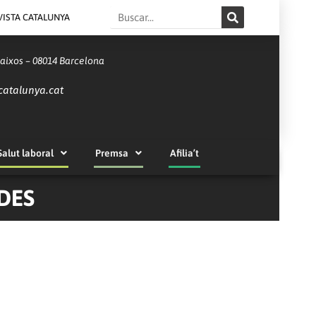
Search
VISTA CATALUNYA
Baixos – 08014 Barcelona
catalunya.cat
Salut laboral
Premsa
Afilia’t
DES