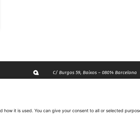
C/ Burgos 59, Baixos – 08014 Barcelona
spccc@
spcgtcatalunya.cat
935 120 481
d how it is used. You can give your consent to all or selected purpos
Desenvolupat per