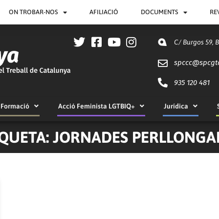
ON TROBAR-NOS
AFILIACIÓ
DOCUMENTS
RE
C/ Burgos 59, 
spccc@
spcgt
935 120 481
Formació
Acció Feminista LGTBIQ+
Jurídica
IQUETA: JORNADES PERLLONGA