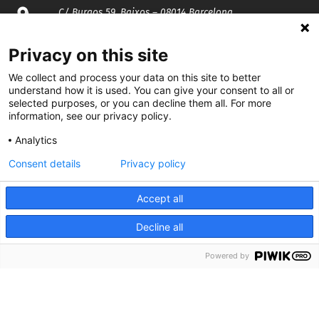
C/ Burgos 59, Baixos – 08014 Barcelona
spccc@
spcgtcatalunya.cat
Privacy on this site
We collect and process your data on this site to better
935 120 481
understand how it is used. You can give your consent to all or
selected purposes, or you can decline them all. For more
information, see our privacy policy.
@CGTCatalunya
Analytics
cgtcatalunya
Consent details
Privacy policy
CGTCatalunya
Accept all
cgtcatalunya
Decline all
Powered by
Desenvolupat per