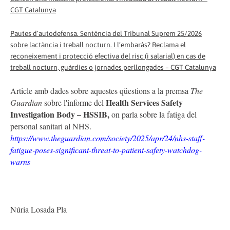
CGT Catalunya
Pautes d’autodefensa. Sentència del Tribunal Suprem 25/2026
sobre lactància i treball nocturn. I l’embaràs? Reclama el
reconeixement i protecció efectiva del risc (i salarial) en cas de
treball nocturn, guàrdies o jornades perllongades – CGT Catalunya
Article amb dades sobre aquestes qüestions a la premsa
The
Health Services Safety
Guardian
sobre l'informe del
Investigation Body – HSSIB,
on parla sobre la fatiga del
personal sanitari al NHS.
https://www.theguardian.com/society/2025/apr/24/nhs-staff-
fatigue-poses-significant-threat-to-patient-safety-watchdog-
warns
Núria Losada Pla