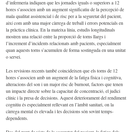
d’infermeria indiquen que les jornades iguals o superiors a 12
hores s’associen amb un augment significatiu de la percepció de
mala qualitat assistencial i de risc per a la seguretat del pacient,
així com amb una major càrrega de treball i errors potencials en
la pràctica clínica. En la mateixa línia, estudis longitudinals
mostren una relació entre la proporció de torns llargs i
l’increment d’incidents relacionats amb pacients, especialment
quan aquests torns s’acumulen de forma sostinguda en una unitat
o servei.
Les revisions recents també coincideixen que els torns de 12
hores s’associen amb un augment de la fatiga física i cognitiva,
alteracions del son i un major risc de burnout, factors que tenen
un impacte directe sobre la capacitat de concentració, el judici
clínic i la presa de decisions. Aquest deteriorament del rendiment
cognitiu és especialment rellevant en l’àmbit sanitari, on la
càrrega mental és elevada i les decisions són sovint temps-
dependents.
Des del punt de vista de la seguretat del pacient, la fatiga dels