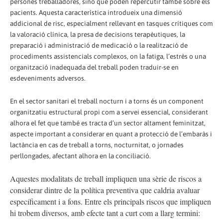
persones treballadores, sinó que poden repercutir també sobre els
pacients. Aquesta característica introdueix una dimensió
addicional de risc, especialment rellevant en tasques crítiques com
la valoració clínica, la presa de decisions terapèutiques, la
preparació i administració de medicació o la realització de
procediments assistencials complexos, on la fatiga, l’estrès o una
organització inadequada del treball poden traduir-se en
esdeveniments adversos.
En el
sector sanitari
el treball nocturn i a torns és un component
organitzatiu estructural propi com a servei essencial, considerant
alhora el fet que també es tracta d’un sector altament feminitzat,
aspecte
important a considerar en quant a protecció de l’embaràs i
lactància en cas de treball a torns, nocturnitat, o jornades
perllongades, afectant alhora en la conciliació.
Aquestes modalitats de treball impliquen una sèrie de riscos a
considerar dintre de la política preventiva que caldria avaluar
específicament i a fons.
Entre els principals riscos que impliquen
hi trobem diversos, amb efecte tant a curt com a llarg termini: