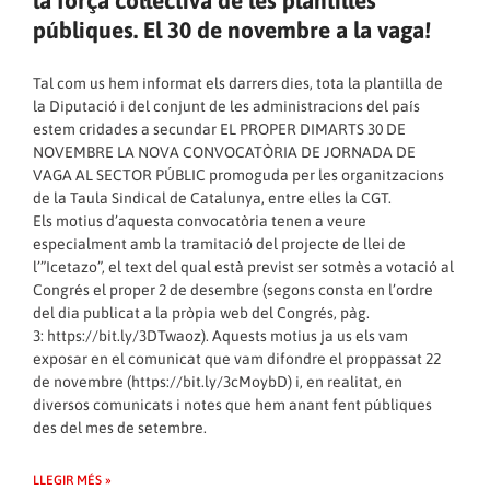
la força col·lectiva de les plantilles
públiques. El 30 de novembre a la vaga!
Tal com us hem informat els darrers dies, tota la plantilla de
la Diputació i del conjunt de les administracions del país
estem cridades a secundar EL PROPER DIMARTS 30 DE
NOVEMBRE LA NOVA CONVOCATÒRIA DE JORNADA DE
VAGA AL SECTOR PÚBLIC promoguda per les organitzacions
de la Taula Sindical de Catalunya, entre elles la CGT.
Els motius d’aquesta convocatòria tenen a veure
especialment amb la tramitació del projecte de llei de
l’”Icetazo”, el text del qual està previst ser sotmès a votació al
Congrés el proper 2 de desembre (segons consta en l’ordre
del dia publicat a la pròpia web del Congrés, pàg.
3:
https://bit.ly/3DTwaoz
). Aquests motius ja us els vam
exposar en el comunicat que vam difondre el proppassat 22
de novembre (
https://bit.ly/3cMoybD
) i, en realitat, en
diversos comunicats i notes que hem anant fent públiques
des del mes de setembre.
LLEGIR MÉS »