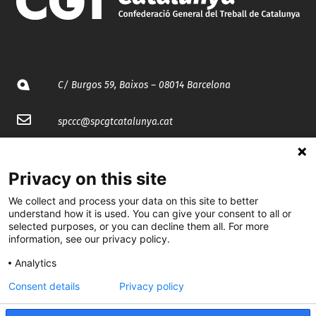
C/ Burgos 59, Baixos – 08014 Barcelona
spccc@
spcgtcatalunya.cat
935 120 481
Privacy on this site
@CGTCatalunya
We collect and process your data on this site to better
understand how it is used. You can give your consent to all or
selected purposes, or you can decline them all. For more
cgtcatalunya
information, see our privacy policy.
CGTCatalunya
Analytics
cgtcatalunya
Consent details
Privacy policy