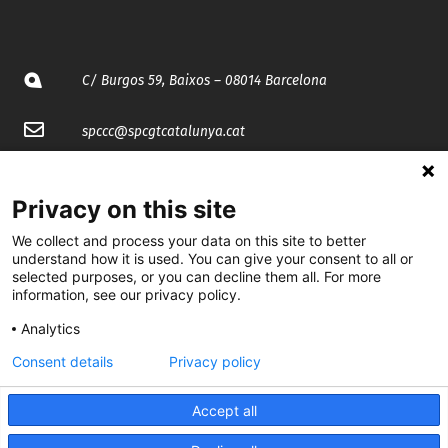
C/ Burgos 59, Baixos – 08014 Barcelona
spccc@
spcgtcatalunya.cat
935 120 481
Privacy on this site
@CGTCatalunya
We collect and process your data on this site to better
understand how it is used. You can give your consent to all or
selected purposes, or you can decline them all. For more
cgtcatalunya
information, see our privacy policy.
CGTCatalunya
Analytics
cgtcatalunya
Consent details
Privacy policy
Accept all
Desenvolupat per