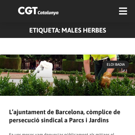
ETIQUETA: MALES HERBES
ELOI BADIA
L’ajuntament de Barcelona, còmplice de
persecució sindical a Parcs i Jardins
Fa uns mesos vam denunciar públicament als mitjans el