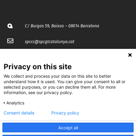
C/ Burgos 59, Baixos – 08014 Barcelona
spccc@
spcgtcatalunya.cat
935 120 481
Privacy on this site
@CGTCatalunya
We collect and process your data on this site to better
understand how it is used. You can give your consent to all or
cgtcatalunya
selected purposes, or you can decline them all. For more
information, see our privacy policy.
CGTCatalunya
Analytics
cgtcatalunya
Consent details
Privacy policy
Accept all