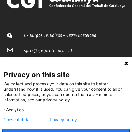
C/ Burgos 59, Baixos – 08014 Barcelona
spccc@
spcgtcatalunya.cat
935 120 481
Privacy on this site
@CGTCatalunya
We collect and process your data on this site to better
understand how it is used. You can give your consent to all or
selected purposes, or you can decline them all. For more
cgtcatalunya
information, see our privacy policy.
CGTCatalunya
Analytics
cgtcatalunya
Consent details
Privacy policy