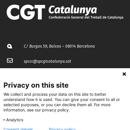
C/ Burgos 59, Baixos – 08014 Barcelona
spccc@
spcgtcatalunya.cat
935 120 481
Privacy on this site
@CGTCatalunya
We collect and process your data on this site to better
understand how it is used. You can give your consent to all or
selected purposes, or you can decline them all. For more
cgtcatalunya
information, see our privacy policy.
CGTCatalunya
Analytics
cgtcatalunya
Consent details
Privacy policy