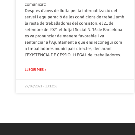
comunicat:
Després d’anys de lluita per la internalització del
servei i equiparació de les condicions de treball amb
la resta de treballadores del consistori, el 21 de
setembre de 2021 el Jutjat Social N. 16 de Barcelona
es va pronunciar de manera favorable i va
sentenciar a l’Ajuntament a què ens reconegui com
a treballadores municipals directes, declarant
l’EXISTÈNCIA DE CESSIÓ IL·LEGAL de treballadores.
LLEGIR MÉS »
27/09/2021 - 13:12:58