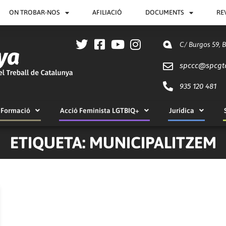
ON TROBAR-NOS
AFILIACIÓ
DOCUMENTS
RE
C/ Burgos 59, 
spccc@
spcgt
935 120 481
Formació
Acció Feminista LGTBIQ+
Jurídica
ETIQUETA: MUNICIPALITZEM