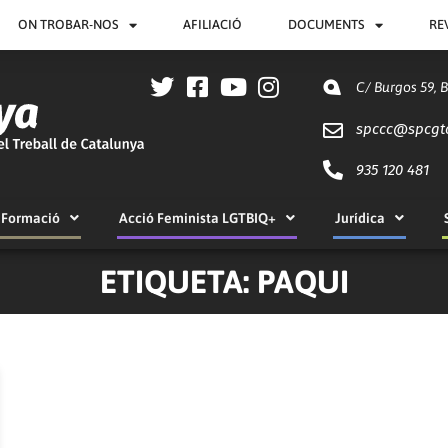
ON TROBAR-NOS
AFILIACIÓ
DOCUMENTS
RE
C/ Burgos 59, 
spccc@
spcgt
935 120 481
Formació
Acció Feminista LGTBIQ+
Jurídica
ETIQUETA: PAQUI