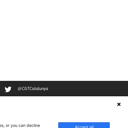
@CGTCatalunya
cgtcatalunya
CGTCatalunya
cgtcatalunya
es, or you can decline
Accept all