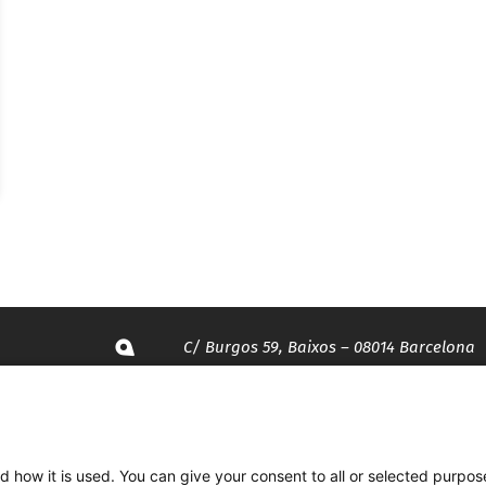
C/ Burgos 59, Baixos – 08014 Barcelona
spccc@
spcgtcatalunya.cat
d how it is used. You can give your consent to all or selected purpos
935 120 481