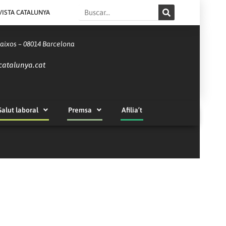
Search
VISTA CATALUNYA
Baixos – 08014 Barcelona
catalunya.cat
Salut laboral
Premsa
Afilia’t