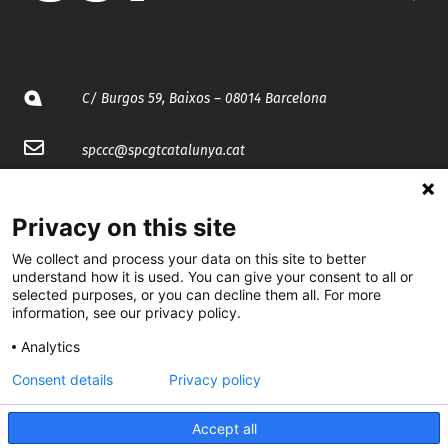
C/ Burgos 59, Baixos – 08014 Barcelona
spccc@
spcgtcatalunya.cat
935 120 481
Privacy on this site
@CGTCatalunya
We collect and process your data on this site to better
understand how it is used. You can give your consent to all or
selected purposes, or you can decline them all. For more
cgtcatalunya
information, see our privacy policy.
CGTCatalunya
Analytics
cgtcatalunya
Consent details
Privacy policy
Accept all