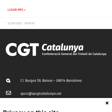
LLEGIR MÉS »
12/04/2021 - 09:06:43
C/ Burgos 59, Baixos – 08014 Barcelona
spccc@
spcgtcatalunya.cat
935 120 481