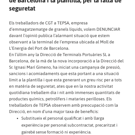
de Barcelona i la plantilla, per la falta de
seguretat
Els treballadors de CGT a TEPSA, empresa
d’emmagatzematge de granels líquids, volem DENUNCIAR
davant l’opinió publica l’alarmant situació que estem
observant a la terminal de I’empresa ubicada al Moll de
L’Energia del Port de Barcelona.
En l’últim any la Direcció de Terminals Portuàries SL a
Barcelona, de la mà de la nova incorporació a la Direcció del
Sr. Ignasi Marí Gimeno, ha iniciat una campanya de pressió,
sancions i acomiadaments que esta portant a una situació
límit a la plantilla i que esta generant un greu risc per a tots
en matèria de seguretat, ates que en la nostra activitat
quotidiana treballem dia i nit amb immenses quantitats de
productes químics, petrolífers i mataries perilloses. Els
treballadors de TEPSA observem amb preocupació com la
Direcció, en nom d’una major taxa de beneficis:
Substitueix el personal qualificat i amb llarga
experiència per personal subcontractat, precaritzat i
gairebé sense formació ni experiència.