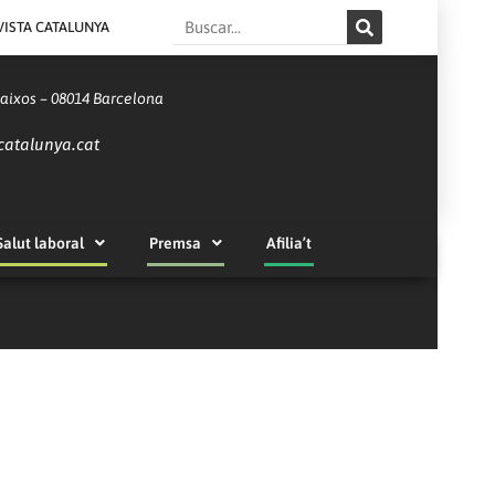
Search
VISTA CATALUNYA
Baixos – 08014 Barcelona
catalunya.cat
Salut laboral
Premsa
Afilia’t