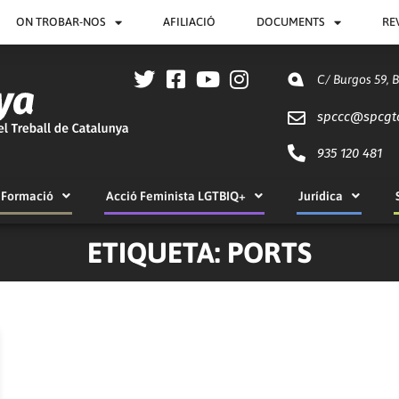
ON TROBAR-NOS
AFILIACIÓ
DOCUMENTS
RE
C/ Burgos 59, 
spccc@
spcgt
935 120 481
Formació
Acció Feminista LGTBIQ+
Jurídica
ETIQUETA: PORTS