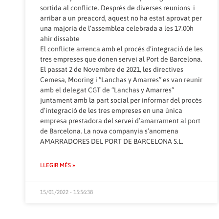
sortida al conflicte. Després de diverses reunions i
arribar a un preacord, aquest no ha estat aprovat per
una majoria de l’assemblea celebrada a les 17.00h
ahir dissabte
El conflicte arrenca amb el procés d’integració de les
tres empreses que donen servei al Port de Barcelona.
El passat 2 de Novembre de 2021, les directives
Cemesa, Mooring i “Lanchas y Amarres” es van reunir
amb el delegat CGT de “Lanchas y Amarres”
juntament amb la part social per informar del procés
d’integració de les tres empreses en una única
empresa prestadora del servei d’amarrament al port
de Barcelona. La nova companyia s’anomena
AMARRADORES DEL PORT DE BARCELONA S.L.
LLEGIR MÉS »
15/01/2022 - 15:56:38