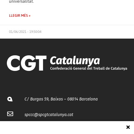
universalitat.
LLEGIR MÉS »
01/06/2021 - 19:50:04
C/ Burgos 59, Baixos – 08014 Barcelona
spccc@
spcgtcatalunya.cat
935 120 481