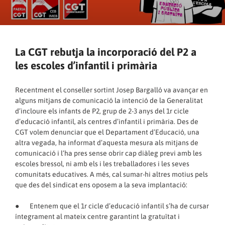
La CGT rebutja la incorporació del P2 a
les escoles d’infantil i primària
Recentment el conseller sortint Josep Bargalló va avançar en
alguns mitjans de comunicació la intenció de la Generalitat
d’incloure els infants de P2, grup de 2-3 anys del 1r cicle
d’educació infantil, als centres d’infantil i primària. Des de
CGT volem denunciar que el Departament d’Educació, una
altra vegada, ha informat d’aquesta mesura als mitjans de
comunicació i l’ha pres sense obrir cap diàleg previ amb les
escoles bressol, ni amb els i les treballadores i les seves
comunitats educatives. A més, cal sumar-hi altres motius pels
que des del sindicat ens oposem a la seva implantació:
● Entenem que el 1r cicle d’educació infantil s’ha de cursar
íntegrament al mateix centre garantint la gratuïtat i