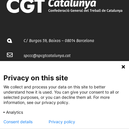
C/ Burgos 59, Baixos – 08014 Barcelona
spccc@
spcgtcatalunya.cat
935 120 481
Privacy on this site
@CGTCatalunya
We collect and process your data on this site to better
understand how it is used. You can give your consent to all or
selected purposes, or you can decline them all. For more
cgtcatalunya
information, see our privacy policy.
CGTCatalunya
Analytics
cgtcatalunya
Consent details
Privacy policy