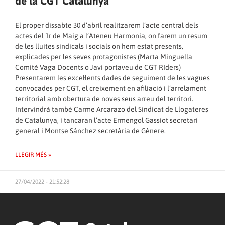
de la CGT Catalunya
El proper dissabte 30 d’abril realitzarem l’acte central dels
actes del 1r de Maig a l’Ateneu Harmonia, on farem un resum
de les lluites sindicals i socials on hem estat presents,
explicades per les seves protagonistes (Marta Minguella
Comitè Vaga Docents o Javi portaveu de CGT RIders)
Presentarem les excel·lents dades de seguiment de les vagues
convocades per CGT, el creixement en afiliació i l’arrelament
territorial amb obertura de noves seus arreu del territori.
Intervindrà també Carme Arcarazo del Sindicat de Llogateres
de Catalunya, i tancaran l’acte Ermengol Gassiot secretari
general i Montse Sánchez secretària de Gènere.
LLEGIR MÉS »
27/04/2022 - 21:52:28