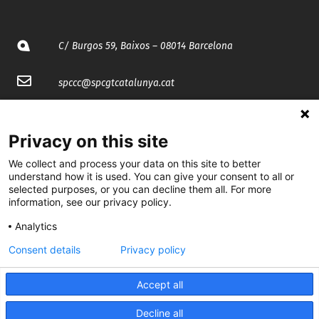
C/ Burgos 59, Baixos – 08014 Barcelona
spccc@
spcgtcatalunya.cat
935 120 481
Privacy on this site
@CGTCatalunya
We collect and process your data on this site to better
understand how it is used. You can give your consent to all or
cgtcatalunya
selected purposes, or you can decline them all. For more
information, see our privacy policy.
CGTCatalunya
Analytics
cgtcatalunya
Consent details
Privacy policy
Accept all
Desenvolupat per
Decline all