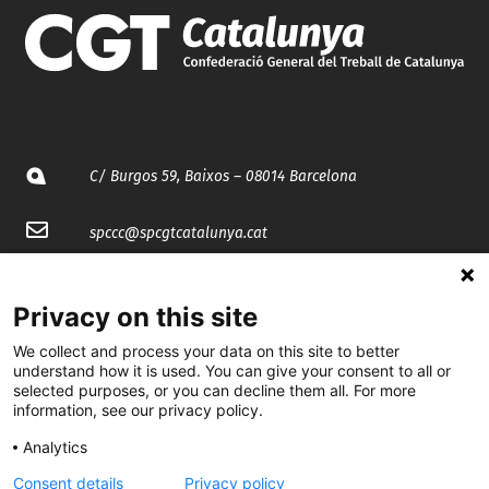
C/ Burgos 59, Baixos – 08014 Barcelona
spccc@
spcgtcatalunya.cat
935 120 481
Privacy on this site
We collect and process your data on this site to better
@CGTCatalunya
understand how it is used. You can give your consent to all or
selected purposes, or you can decline them all. For more
cgtcatalunya
information, see our privacy policy.
CGTCatalunya
Analytics
cgtcatalunya
Consent details
Privacy policy