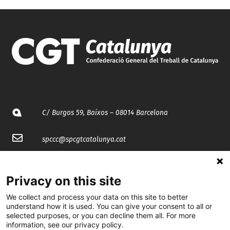
C/ Burgos 59, Baixos – 08014 Barcelona
spccc@
spcgtcatalunya.cat
935 120 481
Privacy on this site
@CGTCatalunya
We collect and process your data on this site to better
understand how it is used. You can give your consent to all or
selected purposes, or you can decline them all. For more
cgtcatalunya
information, see our privacy policy.