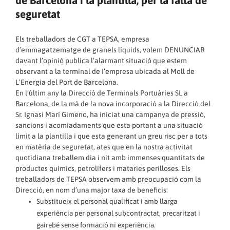
de Barcelona i la plantilla, per la falta de
seguretat
Els treballadors de CGT a TEPSA, empresa
d’emmagatzematge de granels líquids, volem DENUNCIAR
davant l’opinió publica l’alarmant situació que estem
observant a la terminal de I’empresa ubicada al Moll de
L’Energia del Port de Barcelona.
En l’últim any la Direcció de Terminals Portuàries SL a
Barcelona, de la mà de la nova incorporació a la Direcció del
Sr. Ignasi Marí Gimeno, ha iniciat una campanya de pressió,
sancions i acomiadaments que esta portant a una situació
límit a la plantilla i que esta generant un greu risc per a tots
en matèria de seguretat, ates que en la nostra activitat
quotidiana treballem dia i nit amb immenses quantitats de
productes químics, petrolífers i mataries perilloses. Els
treballadors de TEPSA observem amb preocupació com la
Direcció, en nom d’una major taxa de beneficis:
Substitueix el personal qualificat i amb llarga
experiència per personal subcontractat, precaritzat i
gairebé sense formació ni experiència.