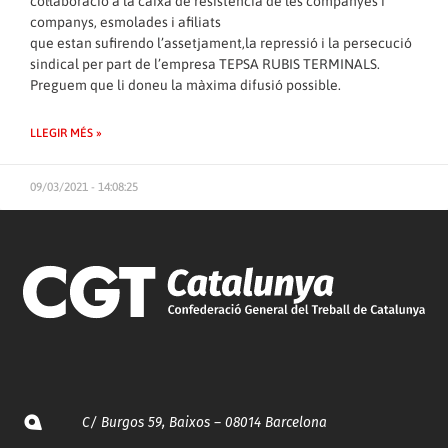
col·laboració a la caixa de resistència de les companyes i
companys, esmolades i afiliats
que estan sufirendo l’assetjament,la repressió i la persecució
sindical per part de l’empresa TEPSA RUBIS TERMINALS.
Preguem que li doneu la màxima difusió possible.
LLEGIR MÉS »
09/03/2021 - 14:08:25
C/ Burgos 59, Baixos – 08014 Barcelona