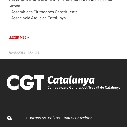
–
Assemblea de Treballadors i Treballadores d´Acció Social
Girona
–
Assemblees Ciutadanes Constituents
–
Associació Ateus de Catalunya
–
LLEGIR MÉS »
30/05/2013 - 18:44:19
C/ Burgos 59, Baixos – 08014 Barcelona