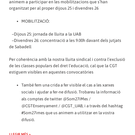
animem a participar en les mobilitzacions que s’han
organitzat per al proper dijous 25 i divendres 26
MOBILITZACIÓ:
–Dijous 25: jornada de lluita a la UAB
–Divendres 26: concentració a les 9.00h davant dels jutjats
de Sabadell
Per coherència amb la nostra lluita sindical i contra l’exclusió
de les classes populars del dret l’educació, cal que la CGT
estiguem visibles en aquestes convocatòries
També fem una crida a fer visible el cas a les xarxes
socials i ajudar a fer-ne difusió. Trobareu la informació
als comptes de twitter @Som27iMes /
@CGTEnsenyament / @CGT_UAB, i a través del hashtag
#Som27imes que us animem a utilitzar en la vostra
difusió.
LLEGIR MÉS »