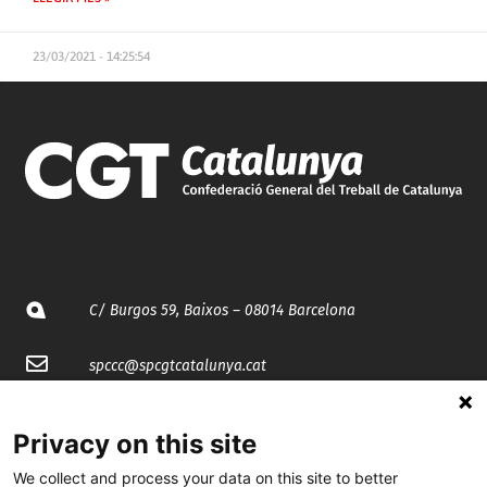
23/03/2021 - 14:25:54
C/ Burgos 59, Baixos – 08014 Barcelona
spccc@
spcgtcatalunya.cat
935 120 481
Privacy on this site
We collect and process your data on this site to better
@CGTCatalunya