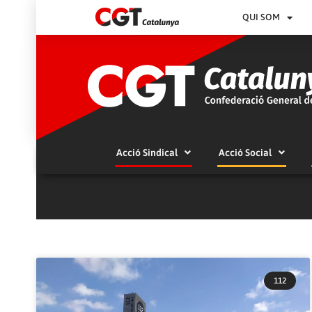
QUI SOM
Acció Sindical
Acció Social
112