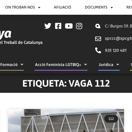
ON TROBAR-NOS
AFILIACIÓ
DOCUMENTS
RE
C/ Burgos 59, 
spccc@
spcgt
935 120 481
Formació
Acció Feminista LGTBIQ+
Jurídica
ETIQUETA: VAGA 112
112