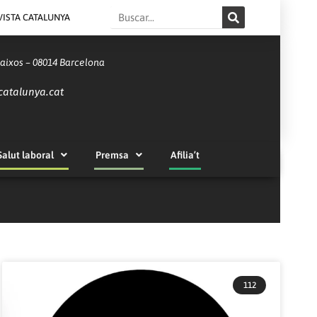
Search
VISTA CATALUNYA
Baixos – 08014 Barcelona
catalunya.cat
Salut laboral
Premsa
Afilia’t
112