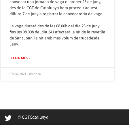
convocar una jornada de vaga el proper 23 de juny,
des de la CGT de Catalunya hem procedit aquest
dilluns 7 de juny a registrar la convocatòria de vaga.
La vaga durarà des de les 08.00h del dia 23 de juny
fins les 08.00h del dia 24 i afectarà la nit de la revetlla
de Sant Joan, la nit amb més volum de trucadesde
l’any.
LLEGIR MÉS »
07/06/2021 - 08:29:24
@CGTCatalunya
cgtcatalunya