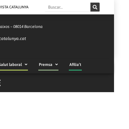
Search
VISTA CATALUNYA
Baixos – 08014 Barcelona
catalunya.cat
Salut laboral
Premsa
Afilia’t
E