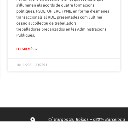
s’il·luminen els acords de quatre formacions
polítiques, PSOE, UP, ERC i PNB, en forma d’esmenes
transaccionals al RDL, presentades com l’última
cessió al col·lectiu de treballadors i
treballadores precarizados en les Administracions
Públiques.
LLEGIR MÉS »
18/11/2021 - 11:25:11
C/ Burgos 59, Baixos – 08014 Barcelona