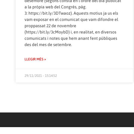
desembre (segons consta en l’ordre del dia publicat
a la pròpia web del Congrés, pàg.
3:
https://bit.ly/3DTwaoz
). Aquests motius ja us els
vam exposar en el comunicat que vam difondre el
proppassat 22 de novembre
(
https://bit.ly/3cMoybD
) i, en realitat, en diversos
comunicats i notes que hem anant fent públiques
des del mes de setembre.
LLEGIR MÉS »
29/11/2021 - 15:14:52