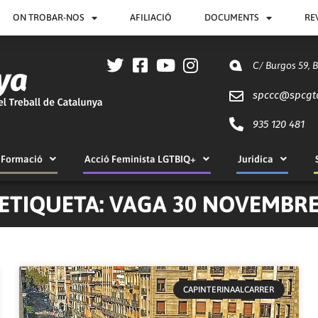
ON TROBAR-NOS
AFILIACIÓ
DOCUMENTS
RE
C/ Burgos 59, 
spccc@
spcgt
935 120 481
Formació
Acció Feminista LGTBIQ+
Jurídica
ETIQUETA: VAGA 30 NOVEMBR
CAPINTERINAALCARRER