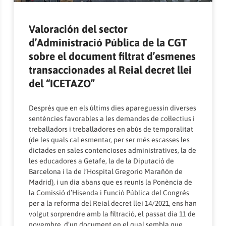
Valoración del sector
d’Administració Pública de la CGT
sobre el document filtrat d’esmenes
transaccionades al Reial decret llei
del “ICETAZO”
Després que en els últims dies apareguessin diverses
sentències favorables a les demandes de col·lectius i
treballadors i treballadores en abús de temporalitat
(de les quals cal esmentar, per ser més escasses les
dictades en sales contencioses administratives, la de
les educadores a Getafe, la de la Diputació de
Barcelona i la de l’Hospital Gregorio Marañón de
Madrid), i un dia abans que es reunís la Ponència de
la Comissió d’Hisenda i Funció Pública del Congrés
per a la reforma del Reial decret llei 14/2021, ens han
volgut sorprendre amb la filtració, el passat dia 11 de
novembre, d’un document en el qual sembla que