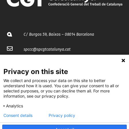
C/ Burgos 59, Baixos – 08014 Barcelona
spccc@
spcgtcatalunya.cat
935 120 481
Privacy on this site
@CGTCatalunya
We collect and process your data on this site to better
understand how it is used. You can give your consent to all or
selected purposes, or you can decline them all. For more
cgtcatalunya
information, see our privacy policy.
CGTCatalunya
Analytics
cgtcatalunya
Consent details
Privacy policy