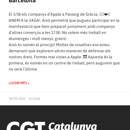
Barcelona
El 3/06 els companys d’Apple a Passeig de Gràcia, ✊🏼❤️🖤
ANEM A la VAGA!. Això permetrà que pugueu participar en la
manifestació que hem preparat juntament amb companys
d’altres comerços a les 17.00. No volem més treball en
diumenges i molt menys, gratis!
Això és només el principi! Moltes de vosaltres ens esteu
demanant que explorem altres maneres de defensar els
nostres drets. Formes mai vistes a Apple. 🔜 Aquesta és la
primera, és només en un centre de treball, però augurem que
no serà l’última.
LLEGIR MÉS »
30/05/2022 - 11:23:36