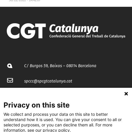
C/ Burgos 59, Baixos – 08014 Barcelona
spccc@
spcgtcatalunya.cat
935 120 481
Privacy on this site
@CGTCatalunya
We collect and process your data on this site to better
understand how it is used. You can give your consent to all or
selected purposes, or you can decline them all. For more
cgtcatalunya
information, see our privacy policy.