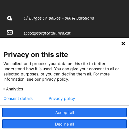
C/ Burgos 59, Baixos – 08014 Barcelona
spccc@
spcgtcatalunya.cat
935 120 481
Privacy on this site
We collect and process your data on this site to better
@CGTCatalunya
understand how it is used. You can give your consent to all or
selected purposes, or you can decline them all. For more
cgtcatalunya
information, see our privacy policy.
CGTCatalunya
Analytics
cgtcatalunya
Consent details
Privacy policy
Accept all
Desenvolupat per
Decline all