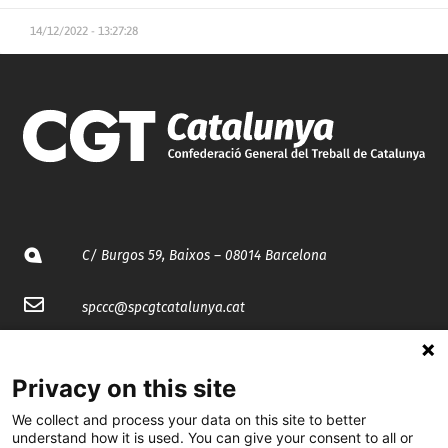
14/12/2022 - 13:27:28
C/ Burgos 59, Baixos – 08014 Barcelona
spccc@
spcgtcatalunya.cat
935 120 481
Privacy on this site
@CGTCatalunya
We collect and process your data on this site to better
understand how it is used. You can give your consent to all or