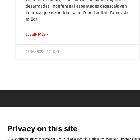
desarmades, indefenses i espantades desescalaven
la tanca que elspodria donar l’oportunitat d’una vida
millor.
LLEGIR MÉS »
07/03/2022 - 12:10:41
Privacy on this site
We collect and process your data on this site to better understan