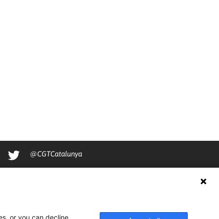
@CGTCatalunya
cgtcatalunya
CGTCatalunya
cgtcatalunya
es, or you can decline