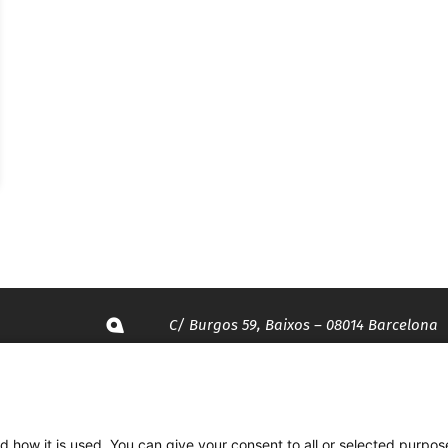
C/ Burgos 59, Baixos – 08014 Barcelona
spccc@
spcgtcatalunya.cat
d how it is used. You can give your consent to all or selected purpos
935 120 481