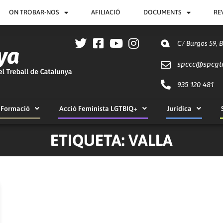
ON TROBAR-NOS
AFILIACIÓ
DOCUMENTS
RE
C/ Burgos 59, 
spccc@
spcgt
935 120 481
Formació
Acció Feminista LGTBIQ+
Jurídica
ETIQUETA: VALLA