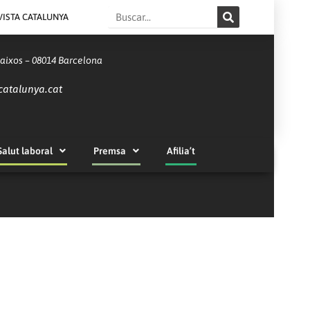
Search
VISTA CATALUNYA
Baixos – 08014 Barcelona
catalunya.cat
Salut laboral
Premsa
Afilia’t