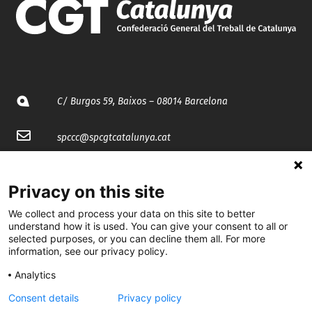
C/ Burgos 59, Baixos – 08014 Barcelona
spccc@
spcgtcatalunya.cat
935 120 481
Privacy on this site
@CGTCatalunya
We collect and process your data on this site to better
understand how it is used. You can give your consent to all or
selected purposes, or you can decline them all. For more
cgtcatalunya
information, see our privacy policy.
CGTCatalunya
Analytics
cgtcatalunya
Consent details
Privacy policy