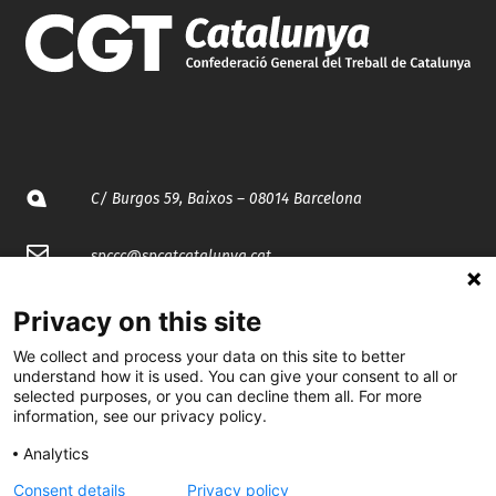
C/ Burgos 59, Baixos – 08014 Barcelona
spccc@
spcgtcatalunya.cat
935 120 481
Privacy on this site
We collect and process your data on this site to better
understand how it is used. You can give your consent to all or
@CGTCatalunya
selected purposes, or you can decline them all. For more
information, see our privacy policy.
cgtcatalunya
Analytics
CGTCatalunya
Consent details
Privacy policy