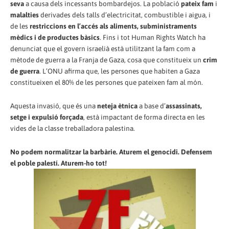
seva
a causa dels incessants bombardejos. La població
pateix fam
i
malalties
derivades dels talls d’electricitat, combustible i aigua, i
de les
restriccions en l’accés als aliments, subministraments
mèdics i de productes bàsics
. Fins i tot Human Rights Watch ha
denunciat que el govern israelià està utilitzant la fam com a
mètode de guerra a la Franja de Gaza, cosa que constitueix un
crim
de guerra
. L’ONU afirma que, les persones que habiten a Gaza
constitueixen el 80% de les persones que pateixen fam al món.
Aquesta invasió, que és una
neteja ètnica
a base d’
assassinats,
setge i expulsió forçada
, està impactant de forma directa en les
vides de la classe treballadora palestina.
No podem normalitzar la barbàrie. Aturem el genocidi. Defensem
el poble palestí. Aturem-ho tot!