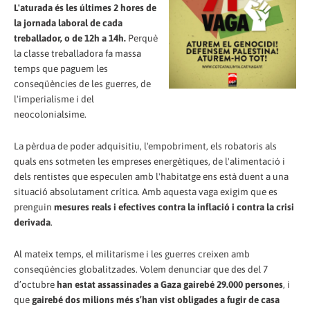
L'aturada és les últimes 2 hores de
la jornada laboral de cada
treballador, o de 12h a 14h.
Perquè
la classe treballadora fa massa
temps que paguem les
conseqüències de les guerres, de
l'imperialisme i del
neocolonialsime.
La pèrdua de poder adquisitiu, l'empobriment, els robatoris als
quals ens sotmeten les empreses energètiques, de l'alimentació i
dels rentistes que especulen amb l'habitatge ens està duent a una
situació absolutament crítica. Amb aquesta vaga exigim que es
prenguin
mesures reals i efectives contra la inflació i contra la crisi
derivada
.
Al mateix temps, el militarisme i les guerres creixen amb
conseqüències globalitzades. Volem denunciar que des del 7
d’octubre
han estat assassinades a Gaza gairebé 29.000 persones
, i
que
gairebé dos milions més s’han vist obligades a fugir de casa