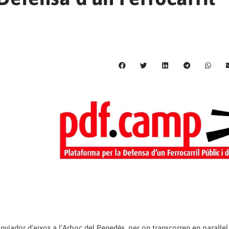
nviador d’eixos a l’Arboç del Penedès, per on transcorren en paral·lel 