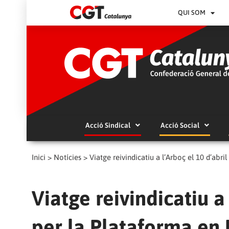
QUI SOM
Acció Sindical
Acció Social
Inici
>
Notícies
>
Viatge reivindicatiu a l’Arboç el 10 d’abr
Viatge reivindicatiu a
per la Plataforma en 