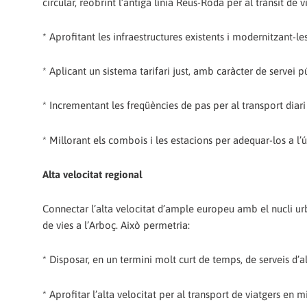
circular, reobrint l’antiga línia Reus-Roda per al trànsit de v
* Aprofitant les infraestructures existents i modernitzant-le
* Aplicant un sistema tarifari just, amb caràcter de servei p
* Incrementant les freqüències de pas per al transport diari
* Millorant els combois i les estacions per adequar-los a l’ú
Alta velocitat regional
Connectar l’alta velocitat d’ample europeu amb el nucli urb
de vies a l’Arboç. Això permetria:
* Disposar, en un termini molt curt de temps, de serveis d’al
* Aprofitar l’alta velocitat per al transport de viatgers en m