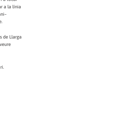
r a la línia
ani–
e.
s de Llarga
eveure
ri.