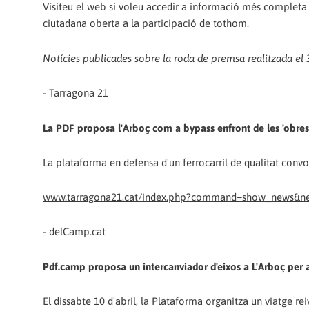
Visiteu el web si voleu accedir a informació més complet
ciutadana oberta a la participació de tothom.
Notícies publicades sobre la roda de premsa realitzada el 3
- Tarragona 21
La PDF proposa l'Arboç com a bypass enfront de les 'obres
La plataforma en defensa d'un ferrocarril de qualitat convoc
www.tarragona21.cat/index.php?command=show_news&n
- delCamp.cat
Pdf.camp proposa un intercanviador d'eixos a L'Arboç per a
El dissabte 10 d'abril, la Plataforma organitza un viatge re