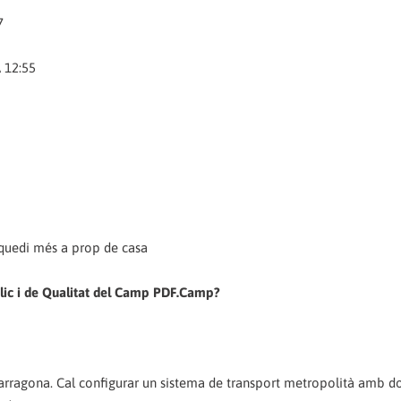
7
12:55
s quedi més a prop de casa
blic i de Qualitat del Camp PDF.Camp?
Tarragona. Cal configurar un sistema de transport metropolità amb d