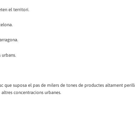
en el territori.
celona.
Tarragona.
s urbans.
risc que suposa el pas de milers de tones de productes altament peril
i altres concentracions urbanes.