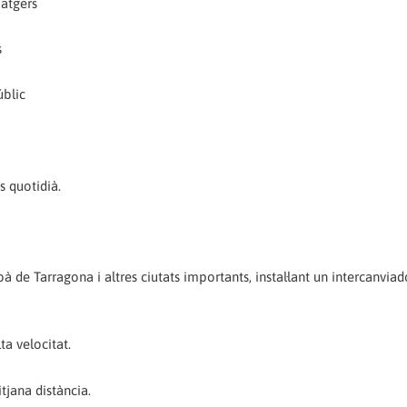
iatgers
s
úblic
s quotidià.
à de Tarragona i altres ciutats importants, instal·lant un intercanvia
ta velocitat.
itjana distància.