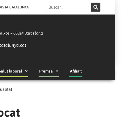
Search
VISTA CATALUNYA
Baixos – 08014 Barcelona
catalunya.cat
Salut laboral
Premsa
Afilia’t
ualitat
vocat