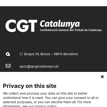
C/ Burgos 59, Baixos – 08014 Barcelona
spccc@
spcgtcatalunya.cat
935 120 481
Privacy on this site
@CGTCatalunya
We collect and process your data on this site to better
understand how it is used. You can give your consent to all or
selected purposes, or you can decline them all. For more
cgtcatalunya
information, see our privacy policy.