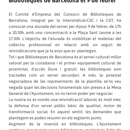
El Comitè d’Empresa del Consorci de Biblioteques de
Barcelona, integrat per la Intersindical-CSC i la CGT, ha
convocat una aturada del servei per dijous 9 de febrer, de 17h
a 20.30h, amb una concentració a la Plaça Sant Jaume a les
17.30h. L’objectiu de l’aturada és visibilitzar el malestar del
col·lectiu professional en relació amb un seguit de
reivindicacions que ja fa anys que es plantegen.
Tot i que Biblioteques de Barcelona és el servei cultural millor
valorat per la ciutadania i el primer equipament cultural de
proximitat, d’accés lliure i gratuït, les biblioteques som
tractades com un servei secundari. A més, la potestat
negociadora de les representants de la plantilla se’ns veu
negada quan les decisions fonamentals són preses a la Mesa
General de l’Ajuntament, on no tenim poder per negociar.
La nostra no és només una reivindicació laboral, és molt més:
la defensa d’un servei públic bàsic de qualitat, motor de
transformació social. En aquest sentit, les demandes que
plantegem es poden resumir en els següents punts:
Augment de la inversió en biblioteques. L’Ajuntament
continua inaugurant noves biblioteques malgrat la falta de