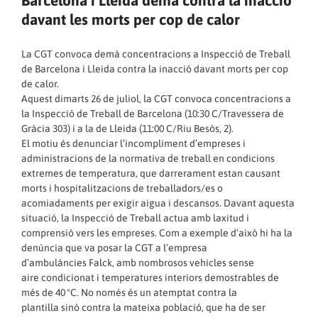
Barcelona i Lleida demà contra la inacció
davant les morts per cop de calor
La CGT convoca demà concentracions a Inspecció de Treball
de Barcelona i Lleida contra la inacció davant morts per cop
de calor.
Aquest dimarts 26 de juliol, la CGT convoca concentracions a
la Inspecció de Treball de Barcelona (10:30 C/Travessera de
Gràcia 303) i a la de Lleida (11:00 C/Riu Besòs, 2).
El motiu és denunciar l’incompliment d’empreses i
administracions de la normativa de treball en condicions
extremes de temperatura, que darrerament estan causant
morts i hospitalitzacions de treballadors/es o
acomiadaments per exigir aigua i descansos. Davant aquesta
situació, la Inspecció de Treball actua amb laxitud i
comprensió vers les empreses. Com a exemple d’això hi ha la
denúncia que va posar la CGT a l’empresa
d’ambulàncies Falck, amb nombrosos vehicles sense
aire condicionat i temperatures interiors demostrables de
més de 40 °C. No només és un atemptat contra la
plantilla sinó contra la mateixa població, que ha de ser