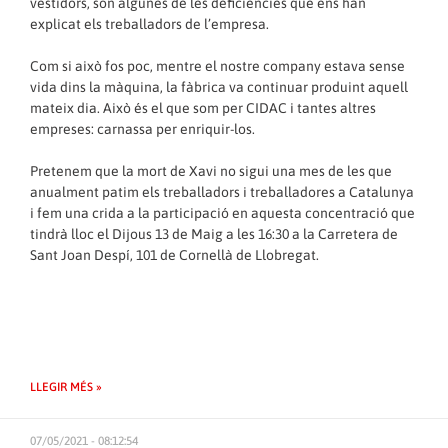
vestidors, són algunes de les deficiències que ens han
explicat els treballadors de l’empresa.
Com si això fos poc, mentre el nostre company estava sense
vida dins la màquina, la fàbrica va continuar produint aquell
mateix dia. Això és el que som per CIDAC i tantes altres
empreses: carnassa per enriquir-los.
Pretenem que la mort de Xavi no sigui una mes de les que
anualment patim els treballadors i treballadores a Catalunya
i fem una crida a la participació en aquesta concentració que
tindrà lloc el Dijous 13 de Maig a les 16:30 a la Carretera de
Sant Joan Despí, 101 de Cornellà de Llobregat.
LLEGIR MÉS »
07/05/2021 - 08:12:54