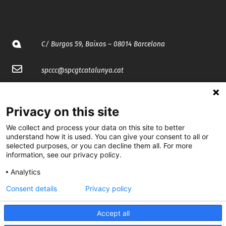
C/ Burgos 59, Baixos – 08014 Barcelona
spccc@
spcgtcatalunya.cat
935 120 481
Privacy on this site
@CGTCatalunya
We collect and process your data on this site to better
understand how it is used. You can give your consent to all or
cgtcatalunya
selected purposes, or you can decline them all. For more
information, see our privacy policy.
CGTCatalunya
Analytics
cgtcatalunya
Consent details
Privacy policy
Accept all