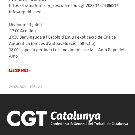
https://framaforms.org/escola-estiu-cgt-2022-1652438651?
info=republished
Divendres 1 juliol
17:00 Acollida
17:30 Benvinguda a l’Escola d’Estiu i explicació de Crítica
Autocrítica (procés d’autoavaluació col·lectiu)
18:00 L’aposta perduda i els moviments socials. Amb Pepe del
Amo.
LLEGIR MÉS »
24/05/2022 - 10:54:20