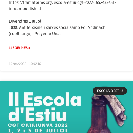
https://framaforms.org/escola-estiu-cgt-2022-1652438651?
info=republished
Divendres 1 juliol
18:00 Antifeixisme i xarxes socialsamb Pol Andiñach
(cuellilargo) i Proyecto Una.
LLEGIR MÉS »
10/06/2022 - 10:02:16
ESCOLA D'ESTIU