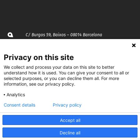
C/ Burgos 59, Baixos – 08014 Barcelona
spccc@
spcgtcatalunya.cat
Privacy on this site
935 120 481
We collect and process your data on this site to better
understand how it is used. You can give your consent to all or
selected purposes, or you can decline them all. For more
information, see our privacy policy.
@CGTCatalunya
Analytics
cgtcatalunya
Consent details
Privacy policy
CGTCatalunya
Accept all
cgtcatalunya
Decline all