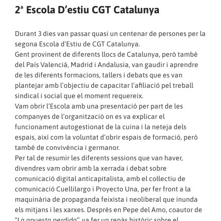
2ª Escola D’estiu CGT Catalunya
Durant 3 dies van passar quasi un centenar de persones per la
segona Escola d’Estiu de CGT Catalunya.
Gent provinent de diferents llocs de Catalunya, però també
del País Valencià, Madrid i Andalusia, van gaudir i aprendre
de les diferents formacions, tallers i debats que es van
plantejar amb l’objectiu de capacitar l’afiliació pel treball
sindical i social que el moment requereix.
Vam obrir l’Escola amb una presentació per part de les
companyes de l’organització on es va explicar el
funcionament autogestionat de la cuina i la neteja dels
espais, així com la voluntat d’obrir espais de formació, però
també de convivència i germanor.
Per tal de resumir les diferents sessions que van haver,
divendres vam obrir amb la xerrada i debat sobre
comunicació digital anticapitalista, amb el col·lectiu de
comunicació Cuellilargo i Proyecto Una, per fer front a la
maquinària de propaganda feixista i neoliberal que inunda
els mitjans i les xarxes. Després en Pepe del Amo, coautor de
“
La apuesta perdida
”, va fer un repàs històric sobre el