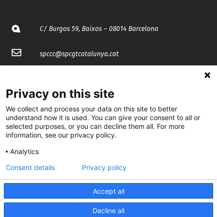
C/ Burgos 59, Baixos – 08014 Barcelona
spccc@
spcgtcatalunya.cat
935 120 481
Privacy on this site
@CGTCatalunya
We collect and process your data on this site to better
understand how it is used. You can give your consent to all or
cgtcatalunya
selected purposes, or you can decline them all. For more
information, see our privacy policy.
CGTCatalunya
Analytics
cgtcatalunya
Consent details
Privacy policy
Accept all
Desenvolupat per
Decline all