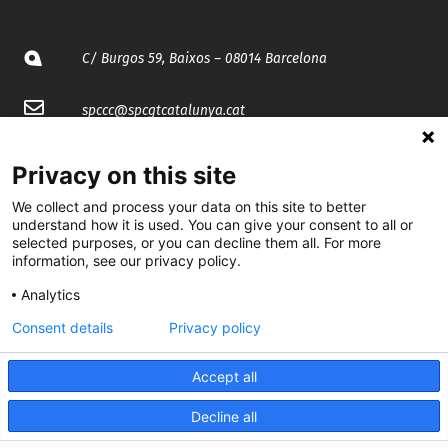
C/ Burgos 59, Baixos – 08014 Barcelona
spccc@
spcgtcatalunya.cat
935 120 481
Privacy on this site
We collect and process your data on this site to better
@CGTCatalunya
understand how it is used. You can give your consent to all or
selected purposes, or you can decline them all. For more
cgtcatalunya
information, see our privacy policy.
Analytics
CGTCatalunya
Consent details
Privacy policy
cgtcatalunya
Accept all
Decline all
Desenvolupat per