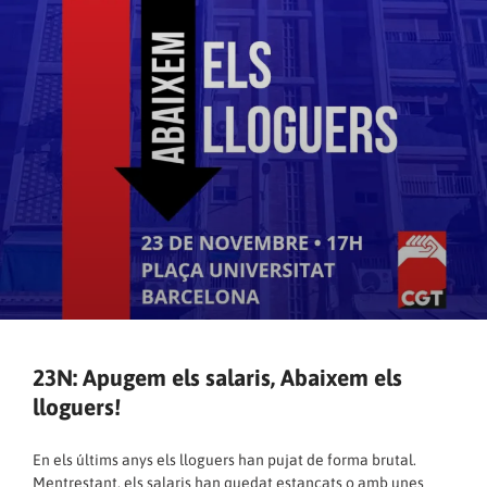
23N: Apugem els salaris, Abaixem els
lloguers!
En els últims anys els lloguers han pujat de forma brutal.
Mentrestant, els salaris han quedat estancats o amb unes