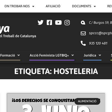
ON TROBAR-NOS
AFILIACIÓ
DOCUMENTS
RE
C/ Burgos 59, 
spccc@
spcgt
935 120 481
Formació
Acció Feminista LGTBIQ+
Jurídica
ETIQUETA: HOSTELERIA
ALIMENTACIÓ