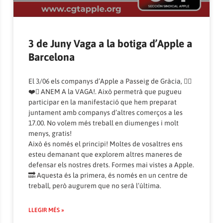
3 de Juny Vaga a la botiga d’Apple a
Barcelona
El 3/06 els companys d’Apple a Passeig de Gràcia, ✊🏼
❤️🖤 ANEM A la VAGA!. Això permetrà que pugueu
participar en la manifestació que hem preparat
juntament amb companys d’altres comerços a les
17.00. No volem més treball en diumenges i molt
menys, gratis!
Això és només el principi! Moltes de vosaltres ens
esteu demanant que explorem altres maneres de
defensar els nostres drets. Formes mai vistes a Apple.
🔜 Aquesta és la primera, és només en un centre de
treball, però augurem que no serà l’última.
LLEGIR MÉS »