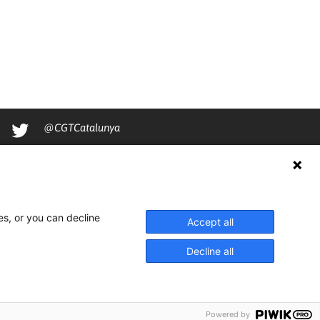
@CGTCatalunya
cgtcatalunya
CGTCatalunya
cgtcatalunya
es, or you can decline
Accept all
Decline all
Powered by