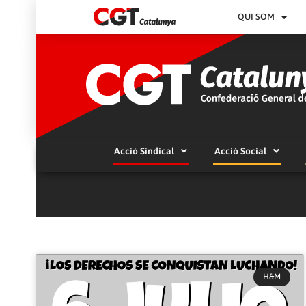
QUI SOM
Acció Sindical
Acció Social
H&M