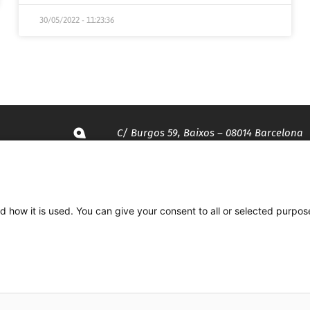
30/05/2022 - 11:23:36
C/ Burgos 59, Baixos – 08014 Barcelona
spccc@
spcgtcatalunya.cat
d how it is used. You can give your consent to all or selected purpos
935 120 481
Desenvolupat per