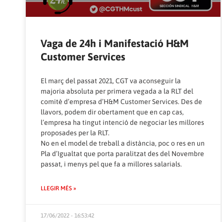
Vaga de 24h i Manifestació H&M
Customer Services
El març del passat 2021, CGT va aconseguir la
majoria absoluta per primera vegada a la RLT del
comitè d’empresa d’H&M Customer Services. Des de
llavors, podem dir obertament que en cap cas,
l’empresa ha tingut intenció de negociar les millores
proposades per la RLT.
No en el model de treball a distància, poc o res en un
Pla d’Igualtat que porta paralitzat des del Novembre
passat, i menys pel que fa a millores salarials.
LLEGIR MÉS »
17/06/2022 - 16:53:42