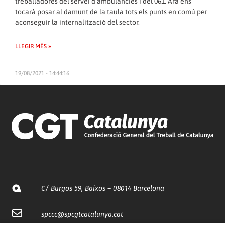
treballadores del servei d’ambulàncies i del 061. Ara ens
tocarà posar al damunt de la taula tots els punts en comú per
aconseguir la internalització del sector.
LLEGIR MÉS »
19/08/2021 - 14:44:16
C/ Burgos 59, Baixos – 08014 Barcelona
spccc@
spcgtcatalunya.cat