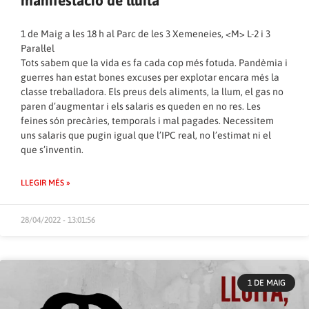
manifestació de lluita
1 de Maig a les 18 h al Parc de les 3 Xemeneies, <M> L-2 i 3
Paral·lel
Tots sabem que la vida es fa cada cop més fotuda. Pandèmia i
guerres han estat bones excuses per explotar encara més la
classe treballadora. Els preus dels aliments, la llum, el gas no
paren d’augmentar i els salaris es queden en no res. Les
feines són precàries, temporals i mal pagades. Necessitem
uns salaris que pugin igual que l’IPC real, no l’estimat ni el
que s’inventin.
LLEGIR MÉS »
28/04/2022 - 13:01:56
1 DE MAIG