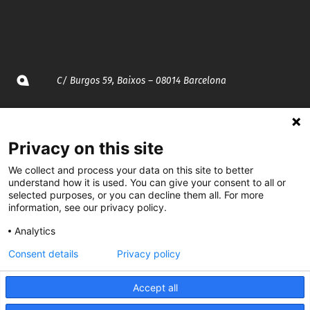
C/ Burgos 59, Baixos – 08014 Barcelona
spccc@
spcgtcatalunya.cat
Privacy on this site
935 120 481
We collect and process your data on this site to better
understand how it is used. You can give your consent to all or
@CGTCatalunya
selected purposes, or you can decline them all. For more
information, see our privacy policy.
cgtcatalunya
Analytics
CGTCatalunya
Consent details
Privacy policy
cgtcatalunya
Accept all