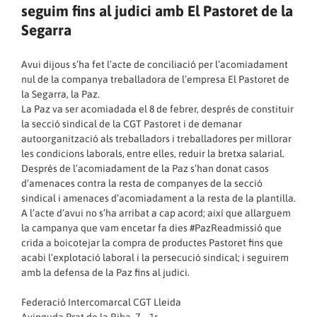
seguim fins al judici amb El Pastoret de la
Segarra
Avui dijous s’ha fet l’acte de conciliació per l’acomiadament
nul de la companya treballadora de l’empresa El Pastoret de
la Segarra, la Paz.
La Paz va ser acomiadada el 8 de febrer, després de constituir
la secció sindical de la CGT Pastoret i de demanar
autoorganització als treballadors i treballadores per millorar
les condicions laborals, entre elles, reduir la bretxa salarial.
Després de l’acomiadament de la Paz s’han donat casos
d’amenaces contra la resta de companyes de la secció
sindical i amenaces d’acomiadament a la resta de la plantilla.
A l’acte d’avui no s’ha arribat a cap acord; així que allarguem
la campanya que vam encetar fa dies #PazReadmissió que
crida a boicotejar la compra de productes Pastoret fins que
acabi l’explotació laboral i la persecució sindical; i seguirem
amb la defensa de la Paz fins al judici.
Federació Intercomarcal CGT Lleida
Avinguda Prat de la Riba, 7 – 1r