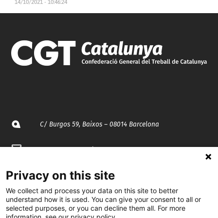
14/10/2021 - 10:46:24
C/ Burgos 59, Baixos – 08014 Barcelona
spccc@
spcgtcatalunya.cat
935 120 481
Privacy on this site
We collect and process your data on this site to better
understand how it is used. You can give your consent to all or
@CGTCatalunya
selected purposes, or you can decline them all. For more
information, see our privacy policy.