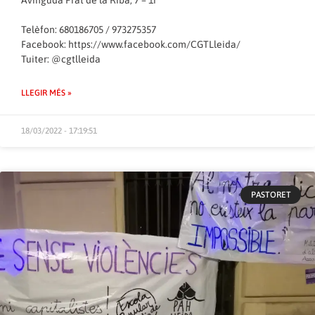
Telèfon: 680186705 / 973275357
Facebook:
https://www.facebook.com/CGTLleida/
Tuiter: @cgtlleida
LLEGIR MÉS »
18/03/2022 - 17:19:51
PASTORET