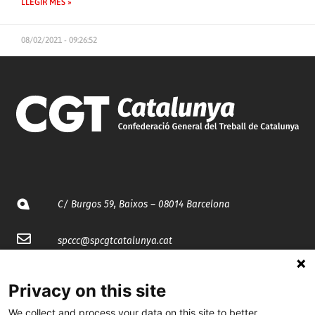
LLEGIR MÉS »
08/02/2021 - 09:26:52
C/ Burgos 59, Baixos – 08014 Barcelona
spccc@
spcgtcatalunya.cat
935 120 481
Privacy on this site
We collect and process your data on this site to better