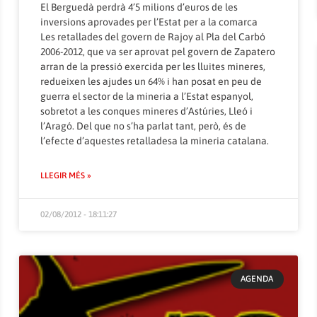
El Berguedà perdrà 4’5 milions d’euros de les
inversions aprovades per l’Estat per a la comarca
Les retallades del govern de Rajoy al Pla del Carbó
2006-2012, que va ser aprovat pel govern de Zapatero
arran de la pressió exercida per les lluites mineres,
redueixen les ajudes un 64% i han posat en peu de
guerra el sector de la mineria a l’Estat espanyol,
sobretot a les conques mineres d’Astúries, Lleó i
l’Aragó. Del que no s’ha parlat tant, però, és de
l’efecte d’aquestes retalladesa la mineria catalana.
LLEGIR MÉS »
02/08/2012 - 18:11:27
AGENDA