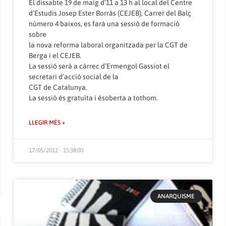
El dissabte 19 de maig d’11 a 13 h al local del Centre
d’Estudis Josep Ester Borràs (CEJEB), Carrer del Balç
número 4 baixos, es farà una sessió de formació
sobre
la nova reforma laboral organitzada per la CGT de
Berga i el CEJEB.
La sessió serà a càrrec d’Ermengol Gassiot el
secretari d’acció social de la
CGT de Catalunya.
La sessió és gratuïta i ésoberta a tothom.
LLEGIR MÉS »
17/05/2012 - 15:38:00
ANARQUISME