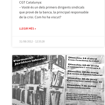
CGT Catalunya:
– Vostè és un dels primers dirigents sindicals
que prové de la banca, la principal responsable
de la crisi. Com ho ha viscut?
LLEGIR MÉS »
31/08/2012 - 12:35:28