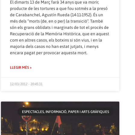
El dimarts 13 de Març farà 34 anys que va morir,
producte de les tortures a que fou sotmès a la presó
de Carabanchel, Agustín Rueda (14-11-1952). És un
més dels “morts (de, en o per) la transició”. També
són els grans oblidats i marginats de tot el procés de
Recuperació de la Memòria Històrica, que en aquest
com en altres casos, els botxins si són vius, i en la
majoria dels casos no han estat jutjats, i menys
encara pagat per provocar aquesta mort.
LLEGIR MÉS »
12/03/2012 - 20:45:31
ESPECTACLES, INFORMACIÓ, PAPER I ARTS GRÀFIQUES