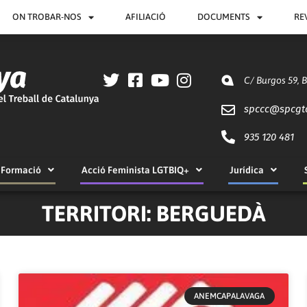
ON TROBAR-NOS
AFILIACIÓ
DOCUMENTS
RE
C/ Burgos 59, 
spccc@
spcgt
935 120 481
Formació
Acció Feminista LGTBIQ+
Jurídica
TERRITORI: BERGUEDÀ
Pàgina
Pàgina
Pàgina
Pàgina
ANEMCAPALAVAGA