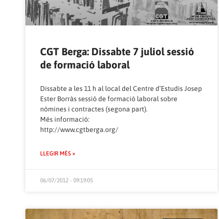
CGT Berga: Dissabte 7 juliol sessió
de formació laboral
Dissabte a les 11 h al local del Centre d’Estudis Josep
Ester Borràs sessió de formació laboral sobre
nòmines i contractes (segona part).
Més informació:
http://www.cgtberga.org/
LLEGIR MÉS »
06/07/2012 - 09:19:05