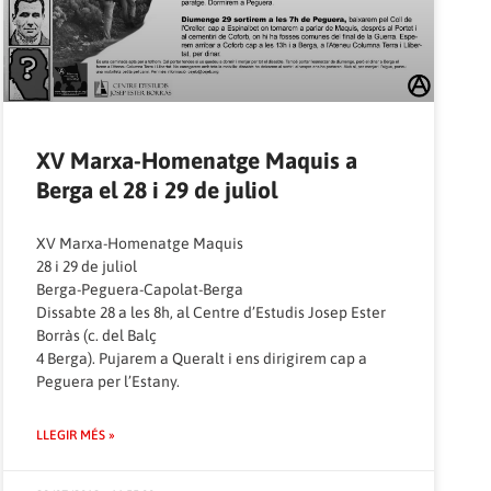
XV Marxa-Homenatge Maquis a
Berga el 28 i 29 de juliol
XV Marxa-Homenatge Maquis
28 i 29 de juliol
Berga-Peguera-Capolat-Berga
Dissabte 28 a les 8h, al Centre d’Estudis Josep Ester
Borràs (c. del Balç
4 Berga). Pujarem a Queralt i ens dirigirem cap a
Peguera per l’Estany.
LLEGIR MÉS »