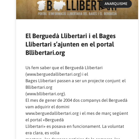
ANARQUISME
El Berguedà Llibertari i el Bages
Llibertari s’ajunten en el portal
Bllibertari.org
Us fem saber que el Berguedà Llibertari
(
www.berguedallibertari.org
) i el
Bages Llibertari passen a ser un projecte conjunt: el
Bllibertari.org
(
www.bllibertari.org
).
El mes de gener de 2004 dos companys del Berguedà
vam adquirir el domini
www.berguedallibertari.org
i el mes de març següent
el portal «Berguedà
Llibertari» es posava en funcionament. La voluntat
era clara, es volia