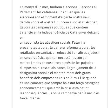
En menys d’un mes, tindrem eleccions. Eleccions al
Parlament, les catalanes. Ens diuen que les
eleccions són el moment d’alçar la nostra veu i
decidir sobre el nostre futur com a societat. Arriben
llavors les campanyes polítiques que centren
l’atenció en la independència de Catalunya, deixant
en
un segon pla les qüestions socials: l’atur i la
precarietat laboral, la darrera reforma laboral, les
retallades en sanitat, en educació i en altres ajudes i
en serveis bàsics que tan necessàries són per
moltes i molts de nosaltres; a més de les pujades
d’impostos, el rescat als bancs, l’agreujament de la
desigualtat social o el manteniment dels grans
beneficis dels empresaris i els polítics. El Berguedà
és una comarca que sempre ha estat força castigada
econòmicament i què amb la crisi, està patint
les conseqüències…, i on la campanya per la nació és
força intensa.