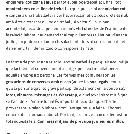
endarrere,
cotitzar a l’atur
per tot el període treballat i, fins i tot,
mantenir-vos en el lloc de treball
, ja que qualsevol
acomiadament
o sanció
a una treballadora per haver reclamat els seus drets
és nul
,
amb dret a retornar al lloc de treball, si voleu. Si ja us han
acomiadat, recordeu que teniu només
vint dies
des de l’extinció de
la relació laboral per demandar el cap o l’empresa. Haureu d’anar a
judici, on podreu reclamar els salaris inferiors al corresponent del
darrer any, la indemnització corresponent i l’atur.
La forma de provar una relació laboral verbal és per qualsevol mitjà
que faci tenir el convenciment al jutge que heu treballat per a
aquella empresa o persona. Les formes més comunes són les
gravacions de converses amb el cap
(aquestes
són legals
sempre
que la persona que les gravi participi directament en la conversa),
fotos
,
albarans
,
missatges de WhatsApp
, o qualsevol altre mitjà que
se t’acudeixi. Amb astúcia! És important recordar que s’ha de
provar tant la relació laboral com l’antiguitat a la feina i l’horari
concret de la jornada laboral. Per tant, les proves han de demostrar
tots aquests fets.
Com més mitjans de prova puguis reunir, millor.