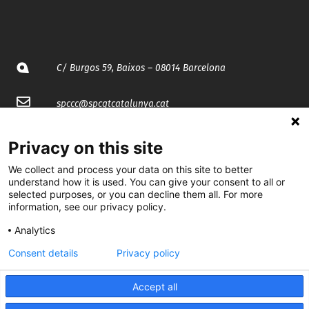
C/ Burgos 59, Baixos – 08014 Barcelona
spccc@
spcgtcatalunya.cat
935 120 481
Privacy on this site
We collect and process your data on this site to better
@CGTCatalunya
understand how it is used. You can give your consent to all or
selected purposes, or you can decline them all. For more
cgtcatalunya
information, see our privacy policy.
Analytics
CGTCatalunya
Consent details
Privacy policy
cgtcatalunya
Accept all