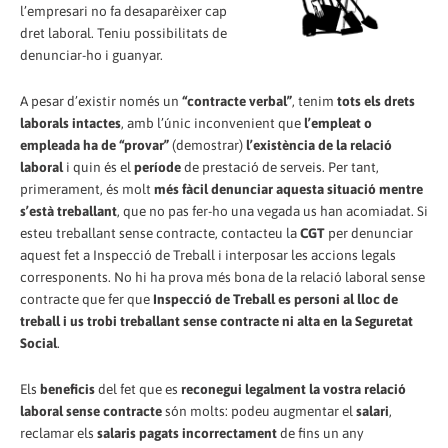
l’empresari no fa desaparèixer cap
dret laboral. Teniu possibilitats de
denunciar-ho i guanyar.
A pesar d’existir només un
“contracte verbal”
, tenim
tots els drets
laborals intactes
, amb l’únic inconvenient que
l’empleat o
empleada ha de “provar”
(demostrar)
l’existència de la relació
laboral
i quin és el
període
de prestació de serveis. Per tant,
primerament, és molt
més fàcil denunciar aquesta situació mentre
s’està treballant
, que no pas fer-ho una vegada us han acomiadat. Si
esteu treballant sense contracte, contacteu la
CGT
per denunciar
aquest fet a Inspecció de Treball i interposar les accions legals
corresponents. No hi ha prova més bona de la relació laboral sense
contracte que fer que
Inspecció de Treball es personi al lloc de
treball i us trobi treballant sense contracte ni alta en la Seguretat
Social
.
Els
beneficis
del fet que es
reconegui legalment la vostra relació
laboral sense contracte
són molts: podeu augmentar el
salari
,
reclamar els
salaris pagats incorrectament
de fins un any