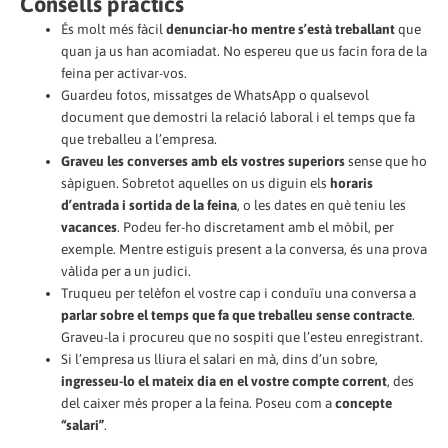
Consells pràctics
‏És molt més fàcil
denunciar-ho mentre s’està treballant
que
quan ja us han acomiadat. No espereu que us facin fora de la
feina per activar-vos.
Guardeu fotos, missatges de WhatsApp o qualsevol
document que demostri la relació laboral i el temps que fa
que treballeu a l’empresa.
Graveu les converses amb els vostres superiors
sense que ho
sàpiguen. Sobretot aquelles on us diguin els
horaris
d’entrada i sortida de la feina
, o les dates en què teniu les
vacances
. Podeu fer-ho discretament amb el mòbil, per
exemple. Mentre estiguis present a la conversa, és una prova
vàlida per a un judici.
Truqueu per telèfon el vostre cap i conduïu una conversa a
parlar sobre el temps que fa que treballeu sense contracte
.
Graveu-la i procureu que no sospiti que l’esteu enregistrant.
Si l’empresa us lliura el salari en mà, dins d’un sobre,
ingresseu-lo el mateix dia en el vostre compte corrent
, des
del caixer més proper a la feina. Poseu com a
concepte
“salari”
.