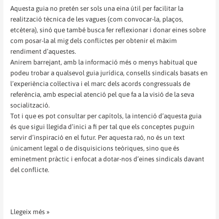
Aquesta guia no pretén ser sols una eina útil per facilitar la
realització tècnica de les vagues (com convocar-la, plaços,
etcètera), sinó que també busca fer reflexionar i donar eines sobre
com posar-la al mig dels conflictes per obtenir el màxim
rendiment d’aquestes.
Anirem barrejant, amb la informació més o menys habitual que
podeu trobar a qualsevol guia jurídica, consells sindicals basats en
l’experiència col·lectiva i el marc dels acords congressuals de
referència, amb especial atenció pel que fa a la visió de la seva
socialització.
Tot i que es pot consultar per capítols, la intenció d’aquesta guia
és que sigui llegida d’inici a fi per tal que els conceptes puguin
servir d’inspiració en el futur. Per aquesta raó, no és un text
únicament legal o de disquisicions teòriques, sino que és
eminetment pràctic i enfocat a dotar-nos d’eines sindicals davant
del conflicte.
Llegeix més »