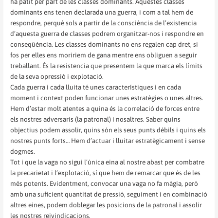
ha patit per part de les classes dominants. Aquestes classes
dominants ens tenen declarada una guerra, i com a tal hem de
respondre, perquè sols a partir de la consciència de l’existencia
d’aquesta guerra de classes podrem organitzar-nos i respondre en
conseqüència. Les classes dominants no ens regalen cap dret, si
fos per elles ens moririem de gana mentre ens obliguen a seguir
treballant. És la resistencia que presentem la que marca els límits
de la seva opressió i explotació.
Cada guerra i cada lluita té unes característiques i en cada
moment i context poden funcionar unes estratègies o unes altres.
Hem d’estar molt atentes a quina és la correlació de forces entre
els nostres adversaris (la patronal) i nosaltres. Saber quins
objectius podem assolir, quins són els seus punts débils i quins els
nostres punts forts… Hem d’actuar i lluitar estratègicament i sense
dogmes.
Tot i que la vaga no sigui l’única eina al nostre abast per combatre
la precarietat i l’explotació, sí que hem de remarcar que és de les
més potents. Evidentment, convocar una vaga no fa màgia, però
amb una suficient quantitat de pressió, seguiment i en combinació
altres eines, podem doblegar les posicions de la patronal i assolir
les nostres reivindicacions.