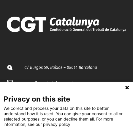
C/ Burgos 59, Baixos – 08014 Barcelona
spccc@
spcgtcatalunya.cat
935 120 481
Privacy on this site
We collect and process your data on this site to better
understand how it is used. You can give your consent to all or
@CGTCatalunya
selected purposes, or you can decline them all. For more
information, see our privacy policy.
cgtcatalunya