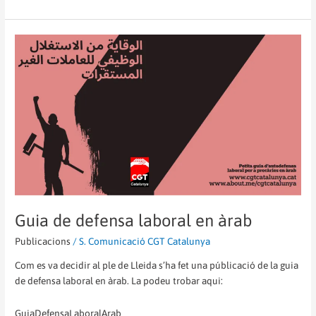
Guia
de
defensa
laboral
en
àrab
Guia de defensa laboral en àrab
Publicacions
/
S. Comunicació CGT Catalunya
Com es va decidir al ple de Lleida s’ha fet una públicació de la guia
de defensa laboral en àrab. La podeu trobar aqui:
GuiaDefensaLaboralArab