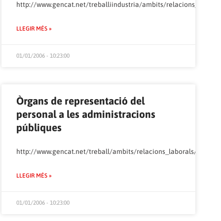
borals/treballadors/eleccionssindicals/laudes/candidatures/index.html
http://www.gencat.net/treballiindustria/ambits/relacions_laboral
LLEGIR MÉS »
01/01/2006 - 10:23:00
Òrgans de representació del
personal a les administracions
.html
públiques
balladors/eleccionssindicals/impresos/presentacio/index.html
http://www.gencat.net/treball/ambits/relacions_laborals/treball
LLEGIR MÉS »
01/01/2006 - 10:23:00