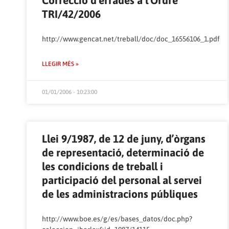
Correcció d’errades a l’Ordre
TRI/42/2006
http://www.gencat.net/treball/doc/doc_16556106_1.pdf
LLEGIR MÉS »
01/01/2006 - 10:23:00
Llei 9/1987, de 12 de juny, d’òrgans
de representació, determinació de
les condicions de treball i
participació del personal al servei
de les administracions públiques
http://www.boe.es/g/es/bases_datos/doc.php?