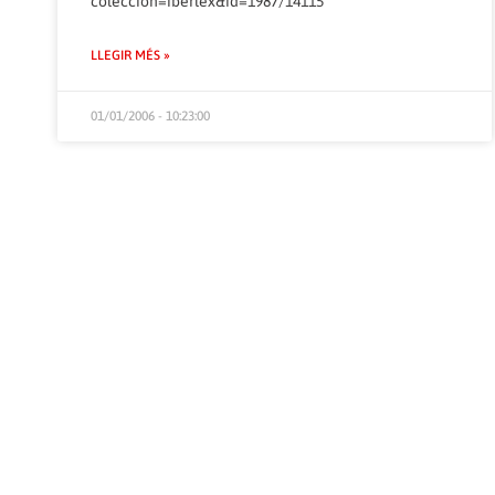
coleccion=iberlex&id=1987/14115
LLEGIR MÉS »
01/01/2006 - 10:23:00