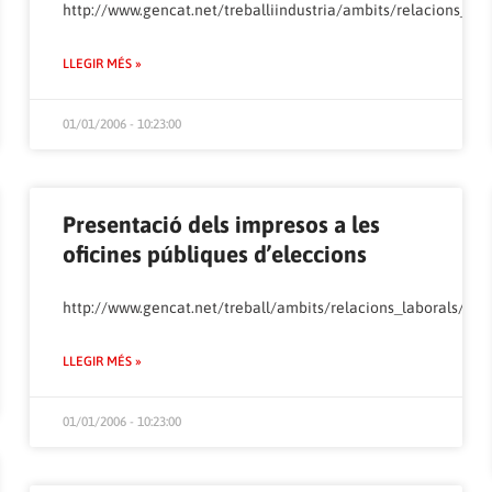
_laborals/treballadors/eleccionssindicals/laudes/votacio/index.html
http://www.gencat.net/treballiindustria/ambits/relacions_la
LLEGIR MÉS »
01/01/2006 - 10:23:00
Presentació dels impresos a les
oficines públiques d’eleccions
_laborals/treballadors/eleccionssindicals/laudes/mesaelectoral/index
http://www.gencat.net/treball/ambits/relacions_laborals/tre
LLEGIR MÉS »
01/01/2006 - 10:23:00