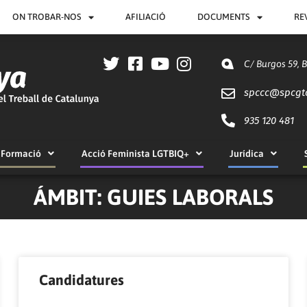
ON TROBAR-NOS
AFILIACIÓ
DOCUMENTS
RE
C/ Burgos 59, 
spccc@
spcgt
935 120 481
Formació
Acció Feminista LGTBIQ+
Jurídica
ÁMBIT: GUIES LABORALS
Pàgina
Pàgina
Candidatures