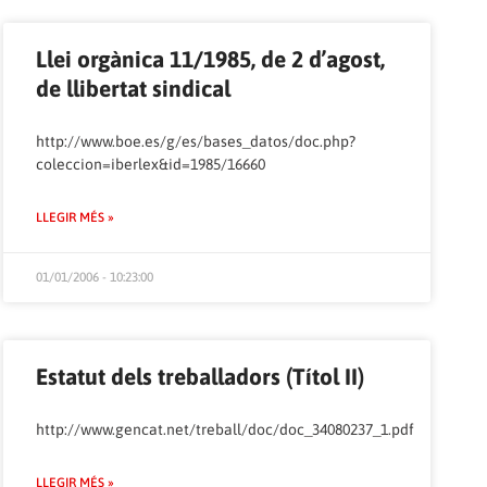
Llei orgànica 11/1985, de 2 d’agost,
de llibertat sindical
http://www.boe.es/g/es/bases_datos/doc.php?
coleccion=iberlex&id=1985/16660
LLEGIR MÉS »
01/01/2006 - 10:23:00
Estatut dels treballadors (Títol II)
http://www.gencat.net/treball/doc/doc_34080237_1.pdf
LLEGIR MÉS »