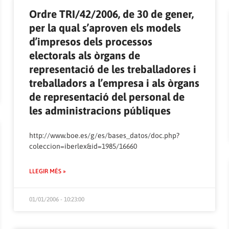
Ordre TRI/42/2006, de 30 de gener,
per la qual s’aproven els models
d’impresos dels processos
electorals als òrgans de
representació de les treballadores i
treballadors a l’empresa i als òrgans
de representació del personal de
les administracions públiques
http://www.boe.es/g/es/bases_datos/doc.php?
coleccion=iberlex&id=1985/16660
LLEGIR MÉS »
01/01/2006 - 10:23:00