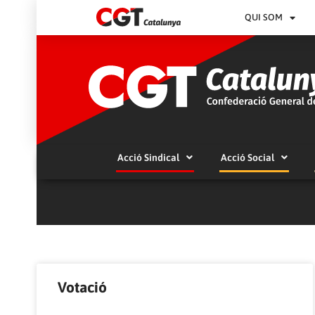
QUI SOM
Acció Sindical
Acció Social
Votació