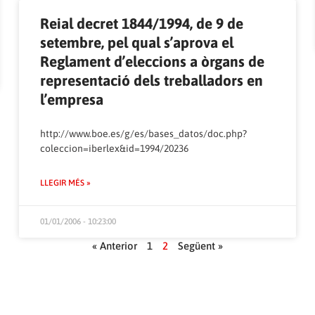
Reial decret 1844/1994, de 9 de
setembre, pel qual s’aprova el
Reglament d’eleccions a òrgans de
representació dels treballadors en
l’empresa
http://www.boe.es/g/es/bases_datos/doc.php?
coleccion=iberlex&id=1994/20236
LLEGIR MÉS »
01/01/2006 - 10:23:00
« Anterior
1
2
Següent »