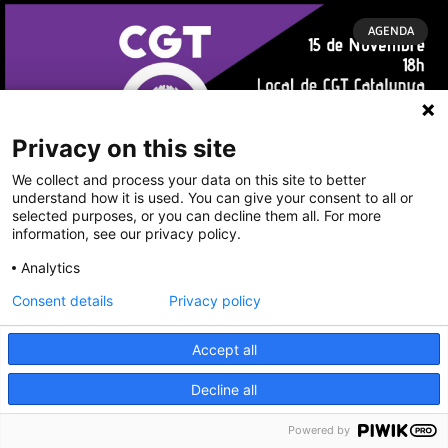
AGENDA
Privacy on this site
We collect and process your data on this site to better
understand how it is used. You can give your consent to all or
selected purposes, or you can decline them all. For more
information, see our privacy policy.
Analytics
Convocatòria de reunió de totes les
dones afiliades a la CGT de Catalunya el
Consent details
Privacy policy
15 de novembre
Accept all
Es convoca a totes les dones afiliades a la CGT de Catalunya,
Decline all
a una reunió per debatre i intercanviar opinions, el dijous 15
de Novembre, de 18:00 a 20:00 hores, al local de la CGT
Powered by
Catalunya, carrer Burgos, 59 de Barcelona, amb el següent