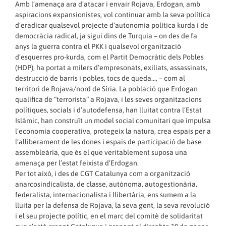
Amb l’amenaça ara d’atacar i envair Rojava, Erdogan, amb
aspiracions expansionistes, vol continuar amb la seva política
d’eradicar qualsevol projecte d’autonomia política kurda i de
democràcia radical, ja sigui dins de Turquia – on des de fa
anys la guerra contra el PKK i qualsevol organització
d’esquerres pro-kurda, com el Partit Democràtic dels Pobles
(HDP), ha portat a milers d’empresonats, exiliats, assassinats,
destrucció de barris i pobles, tocs de queda…, – com al
territori de Rojava/nord de Síria. La població que Erdogan
qualifica de “terrorista” a Rojava, i les seves organitzacions
polítiques, socials i d’autodefensa, han lluitat contra l’Estat
Islàmic, han construït un model social comunitari que impulsa
l’economia cooperativa, protegeix la natura, crea espais per a
l’alliberament de les dones i espais de participació de base
assembleària, que és el que veritablement suposa una
amenaça per l’estat feixista d’Erdogan.
Per tot això, i des de CGT Catalunya com a organització
anarcosindicalista, de classe, autònoma, autogestionària,
federalista, internacionalista i llibertària, ens sumem a la
lluita per la defensa de Rojava, la seva gent, la seva revolució
i el seu projecte polític, en el marc del comitè de solidaritat