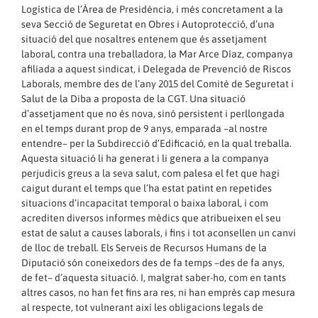
Logística de l’Àrea de Presidència, i més concretament a la
seva Secció de Seguretat en Obres i Autoprotecció, d’una
situació del que nosaltres entenem que és assetjament
laboral, contra una treballadora, la Mar Arce Díaz, companya
afiliada a aquest sindicat, i Delegada de Prevenció de Riscos
Laborals, membre des de l’any 2015 del Comitè de Seguretat i
Salut de la Diba a proposta de la CGT. Una situació
d’assetjament que no és nova, sinó persistent i perllongada
en el temps durant prop de 9 anys, emparada –al nostre
entendre– per la Subdirecció d’Edificació, en la qual treballa.
Aquesta situació li ha generat i li genera a la companya
perjudicis greus a la seva salut, com palesa el fet que hagi
caigut durant el temps que l’ha estat patint en repetides
situacions d’incapacitat temporal o baixa laboral, i com
acrediten diversos informes mèdics que atribueixen el seu
estat de salut a causes laborals, i fins i tot aconsellen un canvi
de lloc de treball. Els Serveis de Recursos Humans de la
Diputació són coneixedors des de fa temps –des de fa anys,
de fet– d’aquesta situació. I, malgrat saber-ho, com en tants
altres casos, no han fet fins ara res, ni han emprès cap mesura
al respecte, tot vulnerant així les obligacions legals de