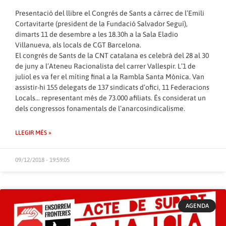
Presentació del llibre el Congrés de Sants a càrrec de l’Emili
Cortavitarte (president de la Fundació Salvador Seguí),
dimarts 11 de desembre a les 18.30h a la Sala Eladio
Villanueva, als locals de CGT Barcelona.
El congrés de Sants de la CNT catalana es celebrà del 28 al 30
de juny a l’Ateneu Racionalista del carrer Vallespir. L’1 de
juliol es va fer el míting final a la Rambla Santa Mònica. Van
assistir-hi 155 delegats de 137 sindicats d’ofici, 11 Federacions
Locals… representant més de 73.000 afiliats. És considerat un
dels congressos fonamentals de l’anarcosindicalisme.
LLEGIR MÉS »
09/12/2018 - 19:59:05
AGENDA