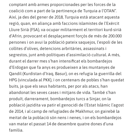
comptant amb armes proporcionades per les forces de la
coalició com a part de la pertinença de Turquia a l’OTAN”.
Així, ja des del gener de 2018, Turquia està atacant aquesta
regió, quan, en aliança amb faccions islamistes de l’Exèrcit
Lliure Sirià (FSA), va ocupar militarment el territori kurd-sirià
d’Afrin, provocant el desplaçament forçós de més de 200.000
persones i on avui la població pateix saquejos, l’espoli de les
collites d’olives, detencions arbritàries, assassinats i
segrestos, junt amb polítiques d’assimilació cultural. A més,
durant el darrer mes s’han intensificat els bombardejos
d’Erdogan que fa anys es produeixen a les muntanyes de
Qandil (Kurdistan d’Iraq, Basur), on es refugia la guerrilla del
HPG (vinculada al PKK), i on centenars de pobles s’han quedat
buits, ja que els seus habitants, per por als atacs, han
abandonat les seves cases i mitjans de vida. També s’han
produït, darrerament, bombardejos turcs a Sinjar, on la
població jazidita va patir el genocidi de l’Estat Islàmic l’agost
de 2014, i al camp de refugiades de Makhmur, on gairebé la
meitat de la població són nens i nenes, i on els bombardejos
van matar el passat 14 de desembre quatre dones d’una
família.