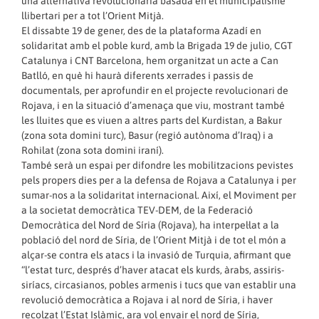
una alternativa revolucionària basada en el municipalisme
llibertari per a tot l’Orient Mitjà.
El dissabte 19 de gener, des de la plataforma Azadí en
solidaritat amb el poble kurd, amb la Brigada 19 de julio, CGT
Catalunya i CNT Barcelona, hem organitzat un acte a Can
Batlló, en què hi haurà diferents xerrades i passis de
documentals, per aprofundir en el projecte revolucionari de
Rojava, i en la situació d’amenaça que viu, mostrant també
les lluites que es viuen a altres parts del Kurdistan, a Bakur
(zona sota domini turc), Basur (regió autònoma d’Iraq) i a
Rohilat (zona sota domini iraní).
També serà un espai per difondre les mobilitzacions pevistes
pels propers dies per a la defensa de Rojava a Catalunya i per
sumar-nos a la solidaritat internacional. Així, el Moviment per
a la societat democràtica TEV-DEM, de la Federació
Democràtica del Nord de Síria (Rojava), ha interpel·lat a la
població del nord de Síria, de l’Orient Mitjà i de tot el món a
alçar-se contra els atacs i la invasió de Turquia, afirmant que
“l’estat turc, després d’haver atacat els kurds, àrabs, assiris-
siríacs, circasianos, pobles armenis i tucs que van establir una
revolució democràtica a Rojava i al nord de Síria, i haver
recolzat l’Estat Islàmic, ara vol envair el nord de Síria,