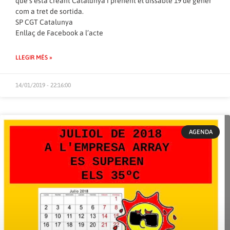
que s’està creant Catalunya i prenent el dissabte 19 de gener
com a tret de sortida.
SP CGT Catalunya
Enllaç de
Facebook
a l’acte
LLEGIR MÉS »
14/01/2019 - 22:16:00
AGENDA